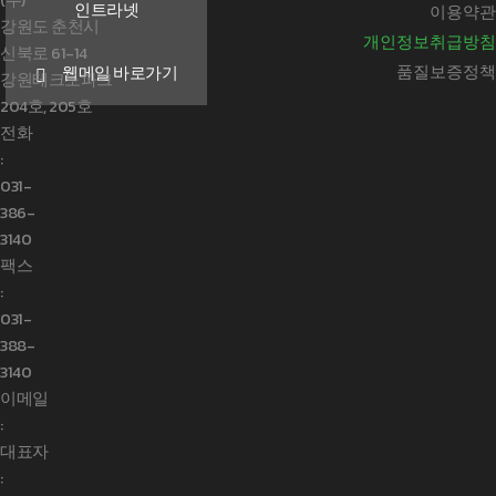
(주)
인트라넷
이용약관
강원도 춘천시
개인정보취급방침
신북로 61-14
품질보증정책
웹메일 바로가기
강원테크노파크
204호, 205호
전화
:
031-
386-
3140
팩스
:
031-
388-
3140
이메일
:
대표자
: