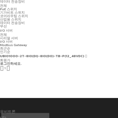
데이터 전송장비
전체
PoE 스위치
기가비트 스위치
코어라우팅 스위치
산업용 스위치
데이터 전송장비
무선
I/O 서버
전체
시리얼 서버
I/O 서버
Modbus Gateway
최근순
인기순
UBIO1000-2T-8IO(DI)-8IO(DO)-TB-P(12_48VDC)
회원가
로그인하세요.


1
유비트론