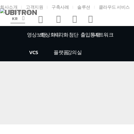
회사소개
고객지원
구축사례
솔루션
클라우드 서비스
견적서 조회
KR
영상보안
화상회의
시각화
첨단
출입통제
네트워크
VCS
플랫폼
강의실
홈