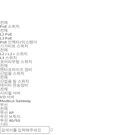
전체
PoE 스위치
전체
L2 PoE
L3 PoE
PoE 인젝터/익스텐더
기가비트 스위치
전체
L2 / L2 + 스위치
L3 스위치
코어라우팅 스위치
전체
엔터프라이즈 장비
산업용 스위치
전체
산업용 링 스위치
데이터 전송장비
전체
시리얼 서버
I/O 서버
Modbus Gateway
무선
전체
무선 AP
무선 브릿지
무선 4G/5G
기타