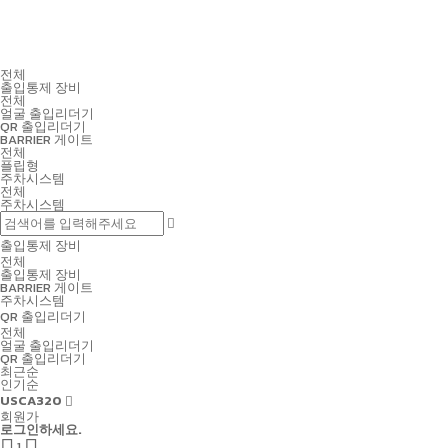
전체
출입통제 장비
전체
얼굴 출입리더기
QR 출입리더기
BARRIER 게이트
전체
플립형
주차시스템
전체
주차시스템
출입통제 장비
전체
출입통제 장비
BARRIER 게이트
주차시스템
QR 출입리더기
전체
얼굴 출입리더기
QR 출입리더기
최근순
인기순
USCA320
회원가
로그인하세요.
1