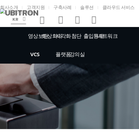
회사소개
고객지원
구축사례
솔루션
클라우드 서비스
견적서 조회
KR
영상보안
화상회의
시각화
첨단
출입통제
네트워크
VCS
플랫폼
강의실
홈