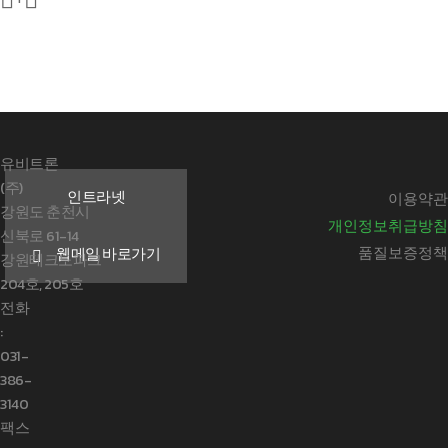


유비트론
(주)
인트라넷
이용약관
강원도 춘천시
개인정보취급방침
신북로 61-14
품질보증정책
웹메일 바로가기
강원테크노파크
204호, 205호
전화
:
031-
386-
3140
팩스