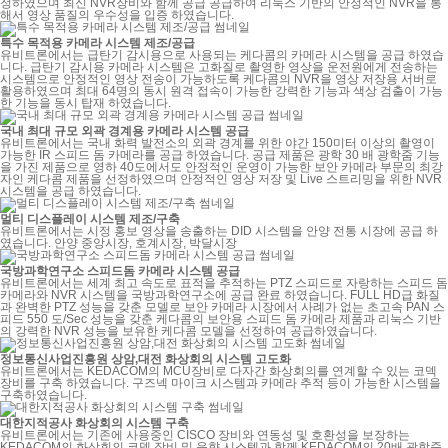
정하였으며 최신 NVR장비와 함께 공급 공급하여 리눅스 기반의 안정적인 NVR을 통
해서 영상 품질의 우수성을 입증 하였습니다.
특수 목적용 카메라 시스템 제조/공급
유비트론에서는 급탄기 감시용으로 사용되는 케다콤의 카메라 시스템을 공급 하였습
니다. 급탄기 감시용 카메라 시스템은 고화질로 촬영한 영상을 운전원에게 전송하는
시스템으로 안정적인 영상 전송이 가능하도록 케다콤의 NVR을 영상 저장용 서버로
활용하였으며 최대 64명의 동시 원격 접속이 가능한 강력한 기능과 색상 검출이 가능
한 기능을 동시 탑재 하였습니다.
국내 최대 규모 외곽 경계용 카메라 시스템 공급
유비트론에서는 국내 화력 발전소의 외곽 경계를 위한 야간 150미터 이상의 촬영이
가능한 IR 스피드 돔 카메라를 공급 하였습니다. 공급 제품은 광학 30 배 광학줌 기능
을 가진 제품으로 영하 40도에서도 안정적인 운영이 가능한 보안 카메라 부문의 최강
자인 케다콤 제품을 선정하였으며 안정적인 영상 저장 및 Live 스트리밍을 위한 NVR
시스템을 공급 하였습니다.
멀티 디스플레이 시스템 제조/구축
유비트론에서는 시정 홍보 영상을 송출하는 DID 시스템을 안양 전통 시장에 공급 하
였습니다. 안양 중앙시장, 호계시장, 박달시장
국방과학연구소 스피드돔 카메라 시스템 공급
유비트론에서는 세계 최고 속도로 표적을 추적하는 PTZ 스피드로 자랑하는 스피드 돔
카메라와 NVR 시스템을 국방과학연구소에 공급 완료 하였습니다. FULL HD급 화질
과 완벽한 PTZ 성능을 갖춘 모델로 보안 카메라 시장에서 사례가 없는 초고속 PAN 스
피드 550 도/Sec 성능을 갖춘 케다콤의 보안용 스피드 돔 카메라 제품과 리눅스 기반
의 강력한 NVR 성능을 보유한 케다콤 모델을 선정하여 공급하였습니다.
정보통신사업진흥원 상암,대전 화상회의 시스템 고도화
유비트론에서는 KEDACOM의 MCU장비로 다자간 화상회의를 연계할 수 있는 코덱
장비를 구축 하였습니다. 구즈넥 마이크 시스템과 카메라 추적 등이 가능한 시스템을
구축하였습니다.
대한지적공사 화상회의 시스템 구축
유비트론에서는 기존에 사용중인 CISCO 장비와 연동성 및 호환성을 보장하는
KEDACOM의 화상회의 코덱 장비 및 음향 시스템과 함께 KEDACOM의 20배 광학줌