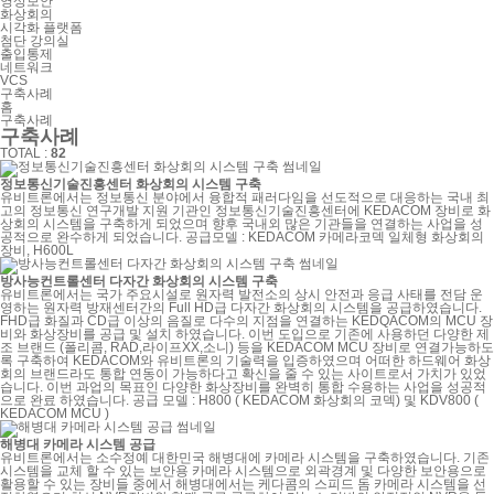
영상보안
화상회의
시각화 플랫폼
첨단 강의실
출입통제
네트워크
VCS
구축사례
홈
구축사례
구축사례
TOTAL :
82
정보통신기술진흥센터 화상회의 시스템 구축
유비트론에서는 정보통신 분야에서 융합적 패러다임을 선도적으로 대응하는 국내 최
고의 정보통신 연구개발 지원 기관인 정보통신기술진흥센터에 KEDACOM 장비로 화
상회의 시스템을 구축하게 되었으며 향후 국내외 많은 기관들을 연결하는 사업을 성
공적으로 완수하게 되었습니다. 공급모델 : KEDACOM 카메라코덱 일체형 화상회의
장비, H600L
방사능컨트롤센터 다자간 화상회의 시스템 구축
유비트론에서는 국가 주요시설로 원자력 발전소의 상시 안전과 응급 사태를 전담 운
영하는 원자력 방재센터간의 Full HD급 다자간 화상회의 시스템을 공급하였습니다.
FHD급 화질과 CD급 이상의 음질로 다수의 지점을 연결하는 KEDQACOM의 MCU 장
비와 화상장비를 공급 및 설치 하였습니다. 이번 도입으로 기존에 사용하던 다양한 제
조 브랜드 (폴리콤, RAD,라이프XX,소니) 등을 KEDACOM MCU 장비로 연결가능하도
록 구축하여 KEDACOM와 유비트론의 기술력을 입증하였으며 어떠한 하드웨어 화상
회의 브랜드라도 통합 연동이 가능하다고 확신을 줄 수 있는 사이트로서 가치가 있었
습니다. 이번 과업의 목표인 다양한 화상장비를 완벽히 통합 수용하는 사업을 성공적
으로 완료 하였습니다. 공급 모델 : H800 ( KEDACOM 화상회의 코덱) 및 KDV800 (
KEDACOM MCU )
해병대 카메라 시스템 공급
유비트론에서는 소수정예 대한민국 해병대에 카메라 시스템을 구축하였습니다. 기존
시스템을 교체 할 수 있는 보안용 카메라 시스템으로 외곽경계 및 다양한 보안용으로
활용할 수 있는 장비들 중에서 해병대에서는 케다콤의 스피드 돔 카메라 시스템을 선