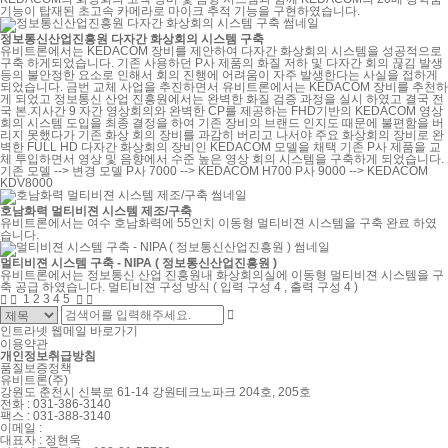
기능이 탑재된 초고속 카메라로 마이크 추적 기능을 구현하였습니다.
정보통신산업진흥원 다자간 화상회의 시스템 구축
유비트론에서는 KEDACOM 장비를 제안하여 다자간 화상회의 시스템을 성공적으로
구축 하게되었습니다. 기존 사용하던 P사 제품의 화질 저하 및 다자간 회의 끊김 발생
등의 불안정한 요소로 인해서 회의 진행에 어려움이 자주 발생한다는 사실을 접하게
되었습니다. 금번 교체 사업을 추진하면서 유비트론에서는 KEDACOM 장비를 추천하
게 되었고 정보통신 산업 진흥원에서는 완벽한 화질 검증 과정을 실시 하였고 결국 전
국 본.지사간 9 자간 영상회의와 완벽한 CP를 제공하는 FHD기반의 KEDACOM 영상
회의 시스템 도입을 최종 결정을 하여 기존 장비의 브랜드 인지도 때문에 불편함을 버
리지 못했다가 기존 화상 회의 장비를 과감히 버리고 나서야 주요 화상회의 장비로 완
벽한 FULL HD 다자간 화상회의 장비인 KEDACOM 모델을 채택 기존 P사 제품을 교
체 투입하면서 영상 및 음향에서 수준 높은 영상 회의 시스템을 구축하게 되었습니다.
기존 모델 --> 변경 모델 P사 7000 --> KEDACOM H700 P사 9000 --> KEDACOM
KDV8000
호남화력 멀티비젼 시스템 제조/구축
유비트론에서는 여수 호남화력에 55인치 이동형 멀티비젼 시스템을 구축 완료 하였
습니다.
멀티비젼 시스템 구축 - NIPA ( 정보통신산업진흥원 )
유비트론에서는 정보통신 산업 진흥원내 화상회의실에 이동형 멀티비젼 시스템을 구
축 공급 하였습니다. 멀티비젼 구성 방식 ( 입력 구성 4 , 출력 구성 4 )
1
2
3
4
5





인트라넷
웹메일 바로가기
이용약관
개인정보취급방침
품질보증정책
유비트론(주)
강원도 춘천시 신북로 61-14 강원테크노파크 204호, 205호
전화 : 031-386-3140
팩스 : 031-388-3140
이메일 :
대표자 : 정현욱