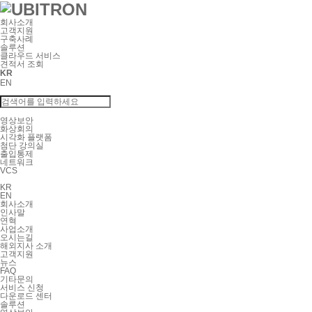
회사소개
고객지원
구축사례
솔루션
클라우드 서비스
견적서 조회
KR
EN
영상보안
화상회의
시각화 플랫폼
첨단 강의실
출입통제
네트워크
VCS
KR
EN
회사소개
인사말
연혁
사업소개
오시는길
해외지사 소개
고객지원
뉴스
FAQ
기타문의
서비스 신청
다운로드 센터
솔루션