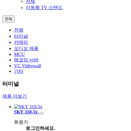
전체
이동형 TV 스탠드
전체
전체
터미널
카메라
오디오 제품
MCU
레코딩 서버
VC Videowall
기타
터미널
제품 더보기
SKY 310-5x
회원가
로그인하세요.