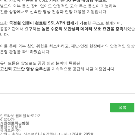
이번 사업에 적용된 IPC522 카메라는
5G 유심 내장형 구조
로,
별도의 외부 통신 장비 없이도 안정적인 고속 무선 통신이 가능하여
긴급 상황에서도 신속한 영상 전송과 현장 대응을 지원합니다.
또한
국정원 인증이 완료된 SSL-VPN 탑재가 가능
한 구조로 설계되어,
공공기관에서 요구하는
높은 수준의 보안성과 데이터 보호 요건을 충족
하였습
니다.
이를 통해 외부 침입 위험을 최소화하고, 재난·안전 현장에서의 안정적인 영상
운영 환경을 확보하였습니다.
유비트론은 앞으로도 공공 안전 분야에 특화된
고신뢰·고보안 영상 솔루션
을 지속적으로 공급해 나갈 예정입니다.
목록
인트라넷
웹메일 바로가기
이용약관
개인정보취급방침
품질보증정책
유비트론(주)
강원도 춘천시 신북로 61-14 강원테크노파크 204호, 205호