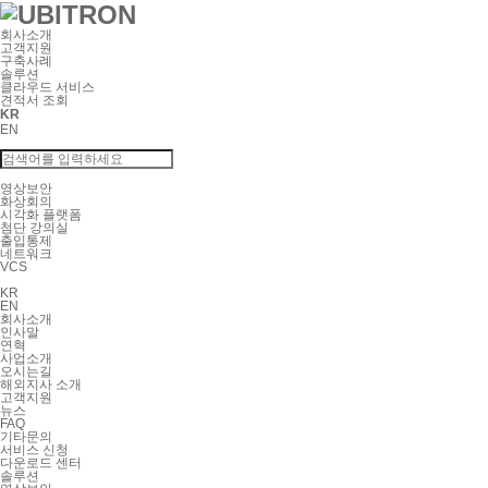
회사소개
고객지원
구축사례
솔루션
클라우드 서비스
견적서 조회
KR
EN
영상보안
화상회의
시각화 플랫폼
첨단 강의실
출입통제
네트워크
VCS
KR
EN
회사소개
인사말
연혁
사업소개
오시는길
해외지사 소개
고객지원
뉴스
FAQ
기타문의
서비스 신청
다운로드 센터
솔루션