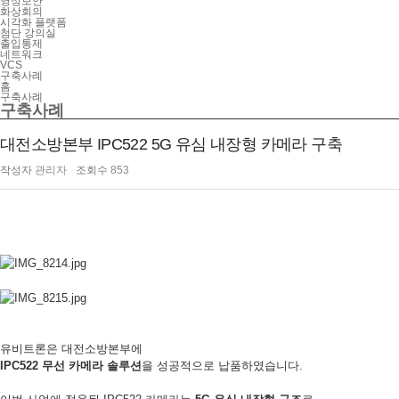
영상보안
화상회의
시각화 플랫폼
첨단 강의실
출입통제
네트워크
VCS
구축사례
홈
구축사례
구축사례
대전소방본부 IPC522 5G 유심 내장형 카메라 구축
작성자
관리자
조회수
853
유비트론
은 대전소방본부에
IPC522 무선 카메라 솔루션
을 성공적으로 납품하였습니다.