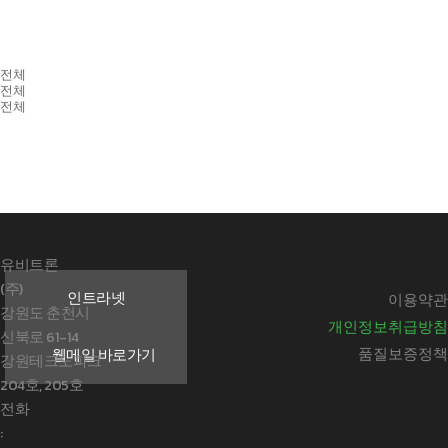
전체
전체
전체
유비트론
(주)
인트라넷
이용약관
강원도 춘천시
개인정보취급방침
신북로 61-14
품질보증정책
웹메일 바로가기
강원테크노파크
204호, 205호
전화
: