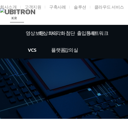
회사소개
고객지원
구축사례
솔루션
클라우드 서비스
견적서 조회
KR
영상보안
화상회의
시각화
첨단
출입통제
네트워크
VCS
플랫폼
강의실
홈