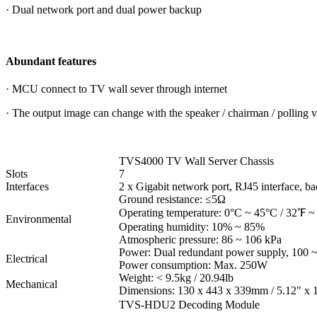
· Dual network port and dual power backup
Abundant features
· MCU connect to TV wall sever through internet
· The output image can change with the speaker / chairman / polling v
TVS4000 TV Wall Server Chassis
Slots
7
Interfaces
2 x Gigabit network port, RJ45 interface, b
Ground resistance:
≤
5Ω
Operating temperature: 0°C ~ 45°C / 32
℉
~ 
Environmental
Operating humidity: 10% ~ 85%
Atmospheric pressure: 86 ~ 106 kPa
Power: Dual redundant power supply, 100
Electrical
Power consumption: Max. 250W
Weight: < 9.5kg / 20.94lb
Mechanical
Dimensions: 130 x 443 x 339mm / 5.12" x 
TVS-HDU2 Decoding Module