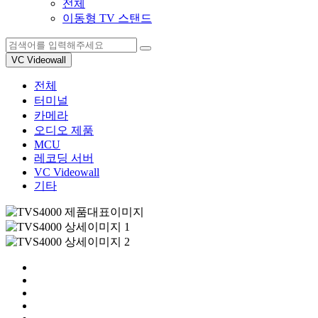
전체
이동형 TV 스탠드
VC Videowall
전체
터미널
카메라
오디오 제품
MCU
레코딩 서버
VC Videowall
기타