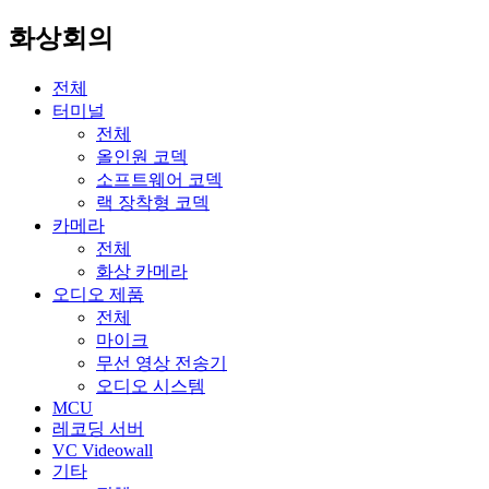
화상회의
전체
터미널
전체
올인원 코덱
소프트웨어 코덱
랙 장착형 코덱
카메라
전체
화상 카메라
오디오 제품
전체
마이크
무선 영상 전송기
오디오 시스템
MCU
레코딩 서버
VC Videowall
기타