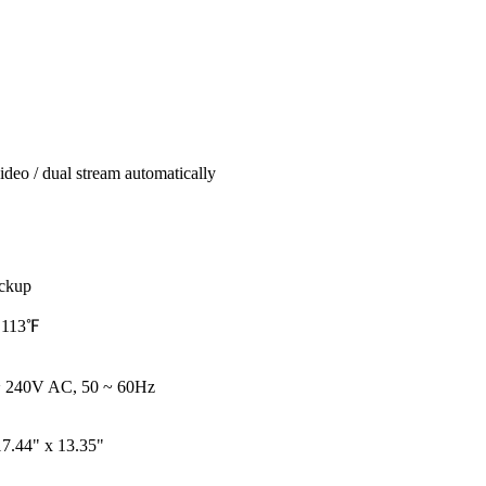
ideo / dual stream automatically
ackup
113
℉
 ~ 240V AC, 50 ~ 60Hz
17.44" x 13.35"