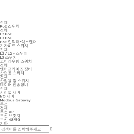
전체
PoE 스위치
전체
L2 PoE
L3 PoE
PoE 인젝터/익스텐더
기가비트 스위치
전체
L2 / L2 + 스위치
L3 스위치
코어라우팅 스위치
전체
엔터프라이즈 장비
산업용 스위치
전체
산업용 링 스위치
데이터 전송장비
전체
시리얼 서버
I/O 서버
Modbus Gateway
무선
전체
무선 AP
무선 브릿지
무선 4G/5G
기타