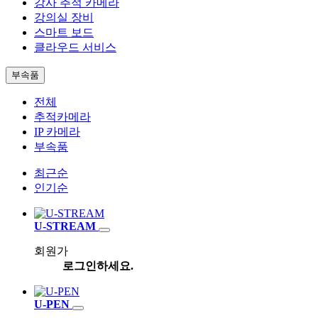
강사 추적 카메라
강의실 장비
스마트 보드
클라우드 서비스
부속품
전체
추적카메라
IP 카메라
부속품
최근순
인기순
U-STREAM
회원가
로그인하세요.
U-PEN