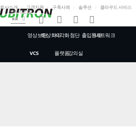
회사소개
고객지원
구축사례
솔루션
클라우드 서비스
견적서 조회
KR
영상보안
화상회의
시각화
첨단
출입통제
네트워크
VCS
플랫폼
강의실
홈