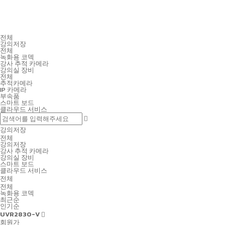
전체
강의저장
전체
녹화용 코덱
강사 추적 카메라
강의실 장비
전체
추적카메라
IP 카메라
부속품
스마트 보드
클라우드 서비스
강의저장
전체
강의저장
강사 추적 카메라
강의실 장비
스마트 보드
클라우드 서비스
전체
전체
녹화용 코덱
최근순
인기순
UVR2830-V
회원가