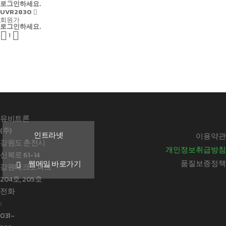
로그인하세요.
UVR2830
회원가
로그인하세요.


1
유비트론
(주)
인트라넷
이용약관
강원도 춘천시
개인정보취급방침
신북로 61-14
품질보증정책
웹메일 바로가기
강원테크노파크
204호, 205호
전화
:
031-