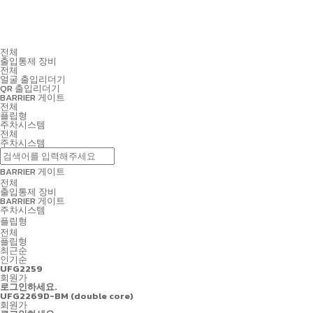
전체
출입통제 장비
전체
얼굴 출입리더기
QR 출입리더기
BARRIER 게이트
전체
플립형
주차시스템
전체
주차시스템
BARRIER 게이트
전체
출입통제 장비
BARRIER 게이트
주차시스템
플립형
전체
플립형
최근순
인기순
UFG2259
회원가
로그인하세요.
UFG2269D-BM (double core)
회원가