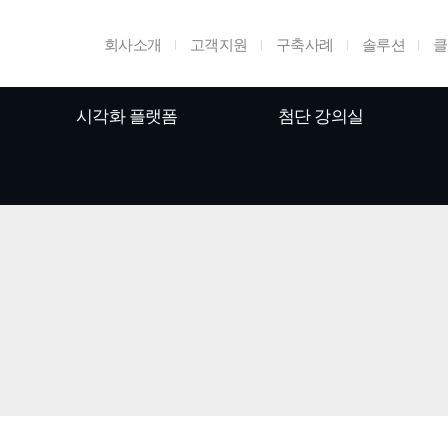
회사소개
고객지원
구축사례
솔루션
클
시각화 플랫폼
첨단 강의실
홈