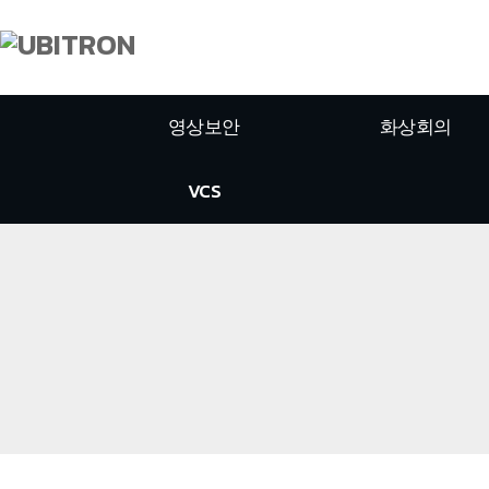
영상보안
화상회의
VCS