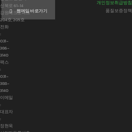
개인정보취급방침
신북로 61-14
품질보증정책
웹메일 바로가기
강원테크노파크
204호, 205호
전화
:
031-
386-
3140
팩스
:
031-
388-
3140
이메일
:
대표자
:
정현욱