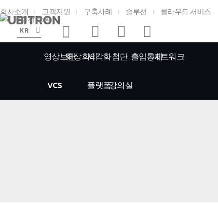
회사소개
고객지원
구축사례
솔루션
클라우드 서비스
견적서 조회
KR
영상보안
화상회의
시각화
첨단
출입통제
네트워크
VCS
플랫폼
강의실
홈