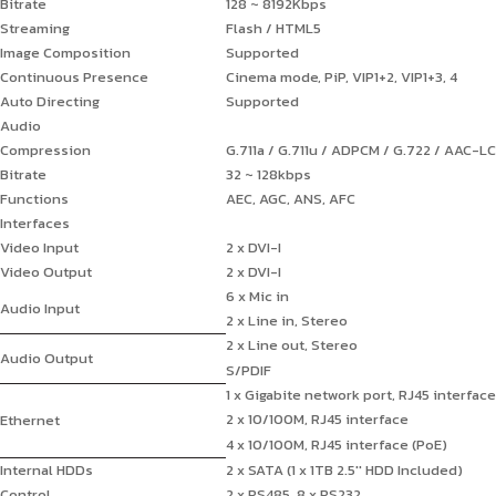
Bitrate
128 ~ 8192Kbps
Streaming
Flash / HTML5
Image Composition
Supported
Continuous Presence
Cinema mode, PiP, VIP1+2, VIP1+3, 4
Auto Directing
Supported
Audio
Compression
G.711a / G.711u / ADPCM / G.722 / AAC-LC
Bitrate
32 ~ 128kbps
Functions
AEC, AGC, ANS, AFC
Interfaces
Video Input
2 x DVI-I
Video Output
2 x DVI-I
6 x Mic in
Audio Input
2 x Line in, Stereo
2 x Line out, Stereo
Audio Output
S/PDIF
1 x Gigabite network port, RJ45 interface
2 x 10/100M, RJ45 interface
Ethernet
4 x 10/100M, RJ45 interface (PoE)
Internal HDDs
2 x SATA (1 x 1TB 2.5'' HDD Included)
Control
2 x RS485, 8 x RS232