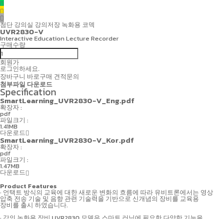
첨단 강의실
강의저장
녹화용 코덱
UVR2830-V
Interactive Education Lecture Recorder
구매수량
회원가
로그인하세요.
장바구니
바로구매
견적문의
첨부파일 다운로드
Specification
SmartLearning_UVR2830-V_Eng.pdf
확장자 :
pdf
파일크기 :
1.41MB
다운로드
SmartLearning_UVR2830-V_Kor.pdf
확장자 :
pdf
파일크기 :
1.47MB
다운로드
Product Features
· 언택트 방식의 교육에 대한 새로운 변화의 흐름에 따라 유비트론에서는 영상
압축 전송 기술 및 음향 관련 기술력을 기반으로 신개념의 장비를 교육용
장비를 출시 하였습니다.
· 강의 녹화용 장비 UVR2830 모델은 스마트 러닝에 필요한 다양한 기능을