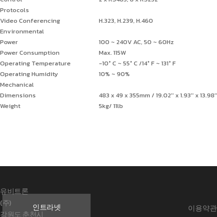
Protocols
Video Conferencing
H.323, H.239, H.460
Environmental
Power
100 ~ 240V AC, 50 ~ 60Hz
Power Consumption
Max. 115W
Operating Temperature
-10° C ~ 55° C /14° F ~ 131° F
Operating Humidity
10% ~ 90%
Mechanical
Dimensions
483 x 49 x 355mm / 19.02'' x 1.93'' x 13.98'
Weight
5kg/ 11lb
유비트론
(주)
인트라넷
이용약관
강원도 춘천시