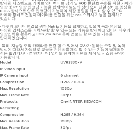
탑재한 시스템으로 라이브 인터랙티브 강의 및 VOD 콘텐츠 녹화를 위한 카메라
영상 및 PC 영상 인코딩 기능을 탑재하여 별도의 장비 없이 단일 장비로 영상을
H.265 방식으로 압축 인코딩이 가능하여 저장 용량을 최소화 할 수 있으며
카메라 장비로 전원과 데이터를 연결을 위한 PoE 스위치 기능을 탑재하고
있습니다.
· 다수의 모니터 연결을 위한 Matrix 기능을 탑재하고 있으며 녹화 영상을
다양한 입력소스를 배치/분할 할 수 있는 모든 기능을 탑재하고 있어서 다수의
영상입력을 활용하고 LMS ,Youtube 등에 업로드 할 수 있는 기능을
탑재하였습니다.
· 특히, 지능형 추적 카메라를 연결 할 수 있어서 교사가 원하는 추적 및 녹화
방식에 따라서 자동으로 교육용 컨텐츠를 제작 할 수 있는 기능이 탑재되어
전문 촬영기사나 IT 엔지니어) 없이도 완벽한 컨텐츠 제작 및 시스템 운영이
가능합니다.
Model
UVR2830-V
IP Video Input
IP Camera Input
6 channel
Compression
H.265 / H.264
Max. Resolution
1080p
Max. Frame Rate
30fps
Protocols
Onvif, RTSP, KEDACOM
Recording
Compression
H.265 / H.264
Max. Resolution
1080p
Max. Frame Rate
30fps