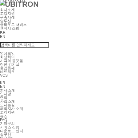
회사소개
고객지원
구축사례
솔루션
클라우드 서비스
견적서 조회
KR
EN
영상보안
화상회의
시각화 플랫폼
첨단 강의실
출입통제
네트워크
VCS
KR
EN
회사소개
인사말
연혁
사업소개
오시는길
해외지사 소개
고객지원
뉴스
FAQ
기타문의
서비스 신청
다운로드 센터
솔루션