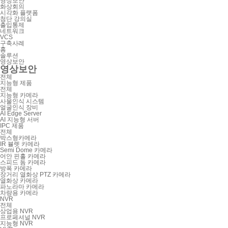
영상보안
화상회의
시각화 플랫폼
첨단 강의실
출입통제
네트워크
VCS
구축사례
홈
솔루션
영상보안
영상보안
전체
지능형 제품
전체
지능형 카메라
사물인식 시스템
얼굴인식 장비
AI Edge Server
AI 지능형 서버
IPC 제품
전체
박스형카메라
IR 뷸렛 카메라
Semi Dome 카메라
어안 핀홀 카메라
스피드 돔 카메라
방폭 카메라
장거리 열화상 PTZ 카메라
열화상 카메라
파노라마 카메라
차량용 카메라
NVR
전체
상업용 NVR
프로페셔널 NVR
지능형 NVR