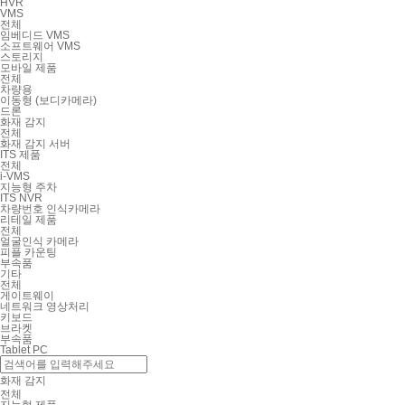
HVR
VMS
전체
임베디드 VMS
소프트웨어 VMS
스토리지
모바일 제품
전체
차량용
이동형 (보디카메라)
드론
화재 감지
전체
화재 감지 서버
ITS 제품
전체
i-VMS
지능형 주차
ITS NVR
차량번호 인식카메라
리테일 제품
전체
얼굴인식 카메라
피플 카운팅
부속품
기타
전체
게이트웨이
네트워크 영상처리
키보드
브라켓
부속품
Tablet PC
화재 감지
전체
지능형 제품