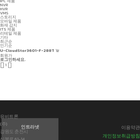
IPC 제품
NVR
HVR
VMS
스토리지
모바일 제품
화재 감지
ITS 제품
리테일 제품
기타
최근순
인기순
U-CloudStor3601-F-288T
회원가
로그인하세요.


1
유비트론
(주)
인트라넷
이용약관
강원도 춘천시
개인정보취급방침
신북로 61-14