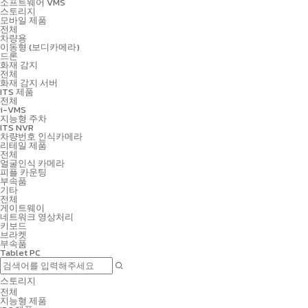
소프트웨어 VMS
스토리지
모바일 제품
전체
차량용
이동형 (보디카메라)
드론
화재 감지
전체
화재 감지 서버
ITS 제품
전체
i-VMS
지능형 주차
ITS NVR
차량번호 인식카메라
리테일 제품
전체
얼굴인식 카메라
피플 카운팅
부속품
기타
전체
게이트웨이
네트워크 영상처리
키보드
브라켓
부속품
Tablet PC
스토리지
전체
지능형 제품