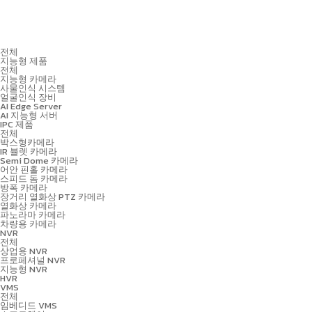
전체
지능형 제품
전체
지능형 카메라
사물인식 시스템
얼굴인식 장비
AI Edge Server
AI 지능형 서버
IPC 제품
전체
박스형카메라
IR 뷸렛 카메라
Semi Dome 카메라
어안 핀홀 카메라
스피드 돔 카메라
방폭 카메라
장거리 열화상 PTZ 카메라
열화상 카메라
파노라마 카메라
차량용 카메라
NVR
전체
상업용 NVR
프로페셔널 NVR
지능형 NVR
HVR
VMS
전체
임베디드 VMS