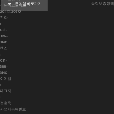
품질보증정책
웹메일 바로가기
강원테크노파크
204호, 205호
전화
:
031-
386-
3140
팩스
:
031-
388-
3140
이메일
:
대표자
:
정현욱
사업자등록번호