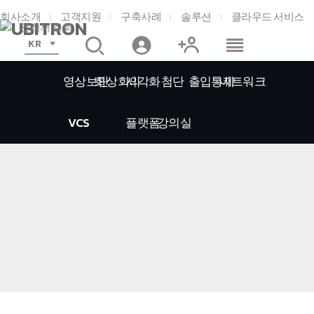
회사소개
고객지원
구축사례
솔루션
클라우드 서비스
견적서 조회
KR
영상보안
화상회의
시각화
첨단
출입통제
네트워크
VCS
플랫폼
강의실
홈