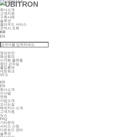
회사소개
고객지원
구축사례
솔루션
클라우드 서비스
견적서 조회
KR
EN
영상보안
화상회의
시각화 플랫폼
첨단 강의실
출입통제
네트워크
VCS
KR
EN
회사소개
인사말
연혁
사업소개
오시는길
해외지사 소개
고객지원
뉴스
FAQ
기타문의
서비스 신청
다운로드 센터
솔루션