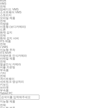
HVR
VMS
전체
임베디드 VMS
소프트웨어 VMS
스토리지
모바일 제품
전체
차량용
이동형 (보디카메라)
드론
화재 감지
전체
화재 감지 서버
ITS 제품
전체
i-VMS
지능형 주차
ITS NVR
차량번호 인식카메라
리테일 제품
전체
얼굴인식 카메라
피플 카운팅
부속품
기타
전체
게이트웨이
네트워크 영상처리
키보드
브라켓
부속품
Tablet PC
지능형 제품
전체
지능형 제품