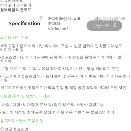
로그인하세요.
장바구니
견적문의
첨부파일 다운로드
IPC589-
확장자 :
pdf
파일크기 :
854KB
Specification
IPC981-
다운로드
V2+kor.pdf
고성능 영상 기능
-6개 고정초점 카메라 기반 파노라마 구성 → 넓은 범위의 연속
된 고해상도
이미지 스티칭
-클로즈업 PTZ 카메라는 50배 광학 줌과 4K 화질을 통해 원거
리 객체 식별
최적화
-수평 360°, 수직 49°의 시야각 확보로 사각지대 없는 영상 커
버리지 구현
-파노라마와 클로즈업 영상 동시 출력 및 연동 제어, 이벤트 기
반 추적 자동 확대
지원
-H.265 고효율 인코딩으로 대역폭 절감 및 저장 공간 최적화,
H.264 호환 지원
지능형 추적 및 속성 인식 기능
- 사람 / 차량 / 비차량(이륜차 등) 탐지 및 추적, 스냅샷 촬영기능
- 프리셋 지점별 추적 유형 설정, PTZ 줌 연동 기반 자동 클로즈업 추적
총 7가지 스냅샷 유형 지원
① 얼굴 클로즈업