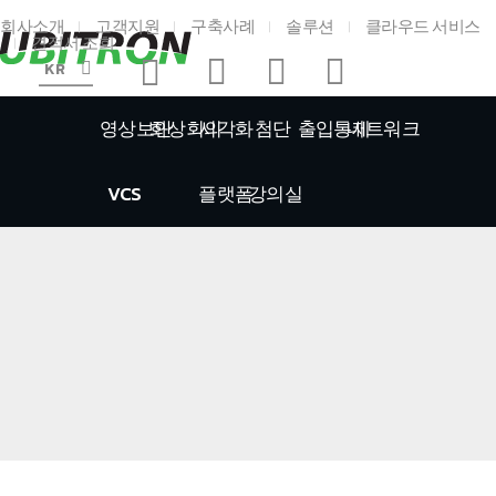
회사소개
고객지원
구축사례
솔루션
클라우드 서비스
견적서 조회
KR
영상보안
화상회의
시각화
첨단
출입통제
네트워크
VCS
플랫폼
강의실
홈