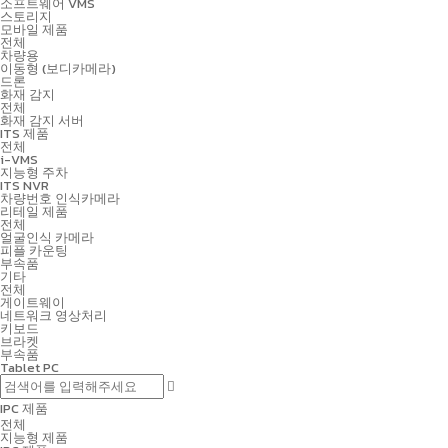
소프트웨어 VMS
스토리지
모바일 제품
전체
차량용
이동형 (보디카메라)
드론
화재 감지
전체
화재 감지 서버
ITS 제품
전체
i-VMS
지능형 주차
ITS NVR
차량번호 인식카메라
리테일 제품
전체
얼굴인식 카메라
피플 카운팅
부속품
기타
전체
게이트웨이
네트워크 영상처리
키보드
브라켓
부속품
Tablet PC
IPC 제품
전체
지능형 제품