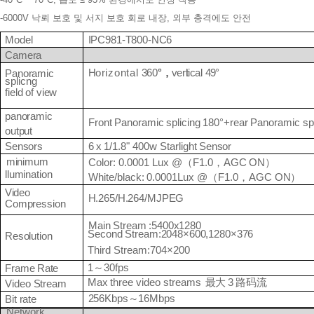
-6000V 낙뢰 보호 및 서지 보호 회로 내장, 외부 충격에도 안전
IPC981-T800-
NC6
Model
Camera
H
or
i
zonta
l
360
°
，
ver
lical
49°
Panoramic
splicng
field
of
view
panoramic
Front
Panoramic
splicing
180°+rear
Panoramic
sp
output
Sensors
6
x
1/1.8"
400w
Starlight
Sensor
minimum
Color:
0.0001
Lux
@
（
F1.0
，
AGC
ON
）
llumination
White/black:
0.0001Lux
@
（
F1.0
，
AGC
ON
）
Video
H.265/H.264/MJPEG
Compression
Main
Stream
:5400x1280
Second Stream:2048×600,1280×376
Resolution
Third Stream:704×200
1
～
30fps
Frame
Rate
Max
three
video
streams
最大
3
路
码
流
Video
Stream
256Kbps
～
16Mbps
Bit
rate
Network