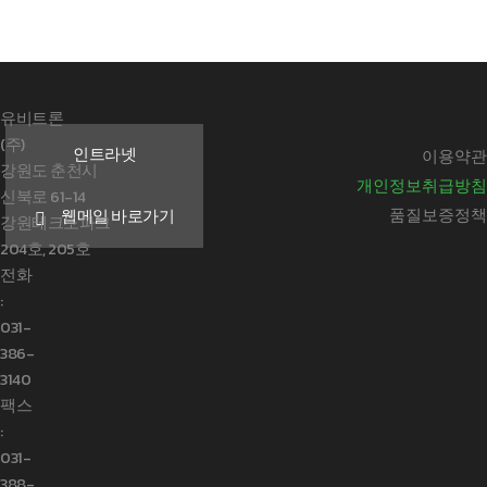
유비트론
(주)
인트라넷
이용약관
강원도 춘천시
개인정보취급방침
신북로 61-14
품질보증정책
웹메일 바로가기
강원테크노파크
204호, 205호
전화
:
031-
386-
3140
팩스
:
031-
388-