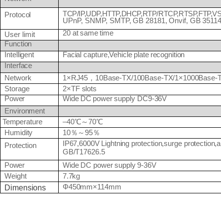
TCP/IP,UDP,HTTP,DHCP,RTP/RTCP,RTSP,FTP,VS
Protocol
UPn
P,
SNMP,
SMTP,
GB
28181,
Onvif,
GB
35114
20
at
same
time
User
limit
Function
Intelligent
Facial
capture,Vehicle
plate
recognition
Interface
1×RJ45
，
10Base-TX/100Base-TX/1×1000Base-
Network
Storage
2×TF
slots
Power
Wide
DC
power
supply
DC9-
36V
Environment
–40
℃～
70
℃
Temperature
10
％～
95
％
Humidity
IP67,6000V
Lightning
protection,surge
protection,a
Protection
GB/T17626.5
Power
Wide
DC
power
supply
9-
36V
Weight
7.7kg
Φ450mm×114mm
Dimensions