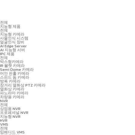
전체
지능형 제품
전체
지능형 카메라
사물인식 시스템
얼굴인식 장비
AI Edge Server
AI 지능형 서버
IPC 제품
전체
박스형카메라
IR 뷸렛 카메라
Semi Dome 카메라
어안 핀홀 카메라
스피드 돔 카메라
방폭 카메라
장거리 열화상 PTZ 카메라
열화상 카메라
파노라마 카메라
차량용 카메라
NVR
전체
상업용 NVR
프로페셔널 NVR
지능형 NVR
HVR
VMS
전체
임베디드 VMS