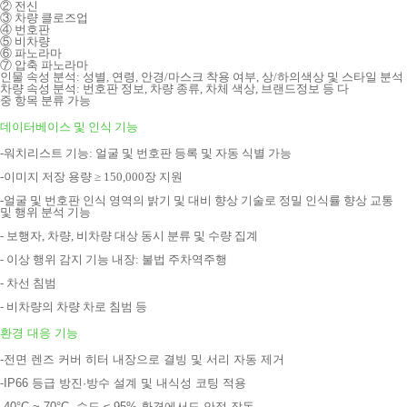
② 전신
③ 차량 클로즈업
④ 번호판
⑤ 비차량
⑥ 파
노라마
⑦ 압축 파노라마
인물 속성 분석: 성별, 연령, 안경/마스크 착용 여부, 상/하의색상 및 스
타일 분석
차량 속성 분석: 번호판 정보, 차량 종류, 차체 색상, 브랜드정보 등 다
중 항목 분류 가능
데이터베이스 및 인식 기능
-워치리스트 기능: 얼굴 및 번호판 등록 및 자동 식별 가능
-이미지 저장 용량 ≥ 150,000장 지원
-얼굴 및 번호판 인식 영역의 밝기 및 대비 향상 기술로 정밀 인식률
향상 교통
및 행위 분석 기능
- 보행자, 차량, 비차량 대상 동시 분류 및 수량 집계
- 이상 행위 감지 기능 내장:
불법 주차역주행
- 차선 침범
- 비차량의 차량 차로 침범 등
환경 대응 기능
-전면 렌즈 커버 히터 내장으로 결빙 및 서리 자동 제거
-IP66 등급 방진·방수 설계 및 내식성 코팅 적용
-40°C ~ 70°C, 습도 ≤ 95% 환경에서도 안정 작동